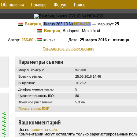
Обновления
Помощь
Форум
Поиск
Венгрия
,
Ikarus 263.10
№
NCA-263
— маршрут
25
Венгрия
, Budapest, Mexikói út
Автор:
266-60
·
Дата:
25 марта 2016 г., пятница
Венгрия
Показать место съёмки на карте
Параметры съёмки
Модель камеры:
WB700
Время съёмки:
25.03.2016 14:46
Выдержка:
1/125 с
Диафрагменное число:
5
Чувствительность ISO:
80
Фокусное расстояние:
5.3 мм
Показать весь EXIF
+1
+1
Ваш комментарий
+1
+1
Вы не
вошли на сайт
.
+1
+1
Комментарии могут оставлять только зарегистрированные пол