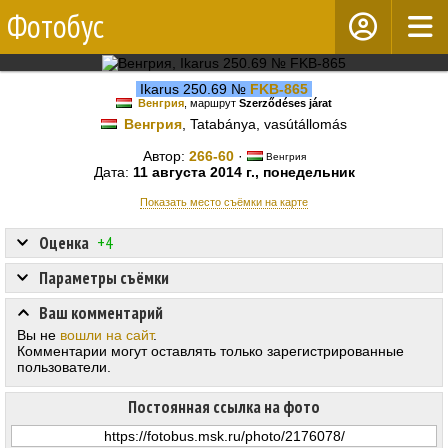
Фотобус
Ikarus 250.69 №
FKB-865
Венгрия
, маршрут
Szerződéses járat
Венгрия
, Tatabánya, vasútállomás
Автор:
266-60
·
Венгрия
Дата:
11 августа 2014 г., понедельник
Показать место съёмки на карте
Оценка
+4
Параметры съёмки
Ваш комментарий
Вы не
вошли на сайт
.
Комментарии могут оставлять только зарегистрированные
пользователи.
Постоянная ссылка на фото