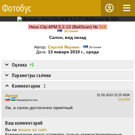
Фотобус
Hess City APM 5.2-13 (BaltScan) №
319
Эстония
Салон, вид назад
Автор:
Сергей Якунин
·
Эстония
Дата:
13 января 2010 г., среда
Оценка
+8
Параметры съёмки
Комментарии
·
1
Aртур
31.05.2010
22:25 MSK
Ссылка
Башкортостан
Хм, а салон достаточно приятный.
Ваш комментарий
Вы не
вошли на сайт
.
Комментарии могут оставлять только зарегистрированные