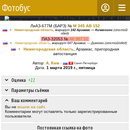
Фотобус
ЛиАЗ-677М (БАРЗ) №
М 345 АВ 152
Нижегородская область
,
маршрут
142 Арзамас — Кичанзино
(отстой/
обед)
ПАЗ-32053 №
АК 987 52
Нижегородская область
,
маршрут 647 Арзамас — Дивеево (отстой/обед)
Нижегородская область
, Арзамас, пригородная
автостанция
Автор:
А. Ким
·
Санкт-Петербург
Дата:
1 марта 2019 г., пятница
Оценка
+22
Параметры съёмки
Ваш комментарий
Вы не
вошли на сайт
.
Комментарии могут оставлять только зарегистрированные
пользователи.
Постоянная ссылка на фото