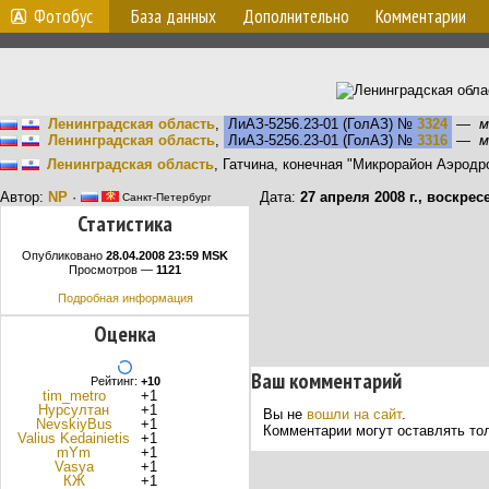
Фотобус
База данных
Дополнительно
Комментарии
Ленинградская область
,
ЛиАЗ-5256.23-01 (ГолАЗ)
№
3324
—
м
Ленинградская область
,
ЛиАЗ-5256.23-01 (ГолАЗ)
№
3316
—
м
Ленинградская область
, Гатчина, конечная "Микрорайон Аэродр
Автор:
NP
·
Дата:
27 апреля 2008 г., воскрес
Санкт-Петербург
Статистика
Опубликовано
28.04.2008 23:59 MSK
Просмотров —
1121
Подробная информация
Оценка
Ваш комментарий
Рейтинг:
+10
tim_metro
+1
Нурсултан
+1
Вы не
вошли на сайт
.
NevskiyBus
+1
Комментарии могут оставлять то
Valius Kedainietis
+1
mYm
+1
Vasya
+1
КЖ
+1