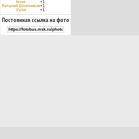
lexus
+1
Виталий Шляпникoв
+1
Victor
+1
Постоянная ссылка на фото