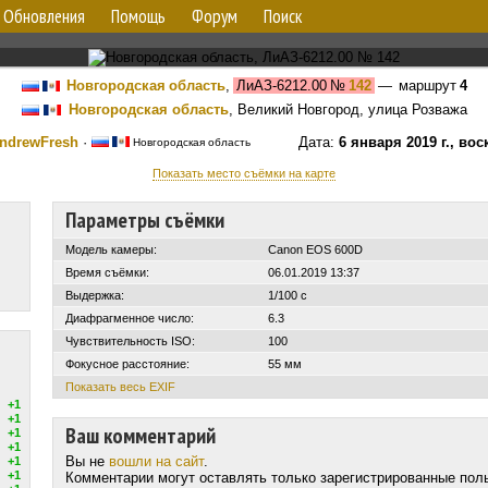
Обновления
Помощь
Форум
Поиск
Новгородская область
,
ЛиАЗ-6212.00
№
142
— маршрут
4
Новгородская область
, Великий Новгород, улица Розважа
ndrewFresh
·
Дата:
6 января 2019 г., во
Новгородская область
Показать место съёмки на карте
Параметры съёмки
Модель камеры:
Canon EOS 600D
Время съёмки:
06.01.2019 13:37
Выдержка:
1/100 с
Диафрагменное число:
6.3
Чувствительность ISO:
100
Фокусное расстояние:
55 мм
Показать весь EXIF
+1
+1
Ваш комментарий
+1
+1
Вы не
вошли на сайт
.
+1
+1
Комментарии могут оставлять только зарегистрированные пол