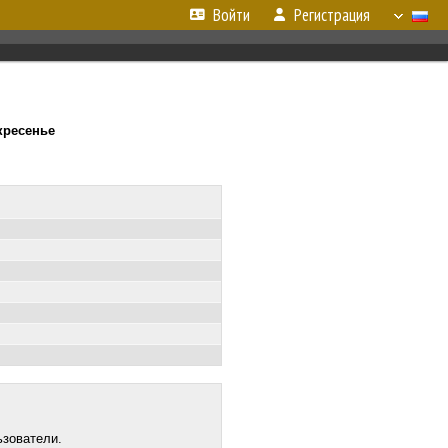
Войти
Регистрация
скресенье
ьзователи.