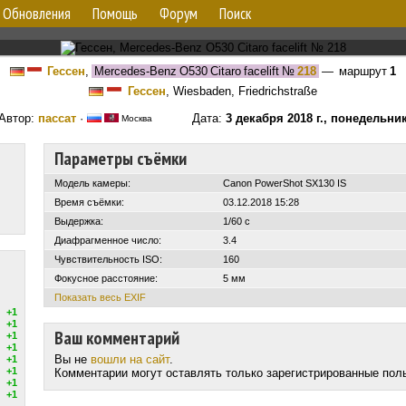
Обновления
Помощь
Форум
Поиск
Гессен
,
Mercedes-Benz O530 Citaro facelift
№
218
— маршрут
1
Гессен
, Wiesbaden, Friedrichstraße
Автор:
пассат
·
Дата:
3 декабря 2018 г., понедельни
Москва
Параметры съёмки
Модель камеры:
Canon PowerShot SX130 IS
Время съёмки:
03.12.2018 15:28
Выдержка:
1/60 с
Диафрагменное число:
3.4
Чувствительность ISO:
160
Фокусное расстояние:
5 мм
Показать весь EXIF
+1
+1
Ваш комментарий
+1
+1
Вы не
вошли на сайт
.
+1
+1
Комментарии могут оставлять только зарегистрированные пол
+1
+1