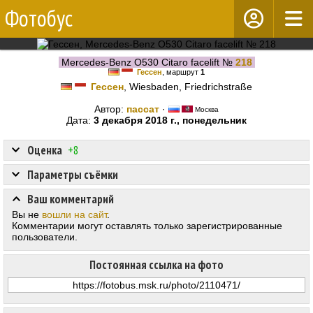
Фотобус
Mercedes-Benz O530 Citaro facelift №
218
Гессен
, маршрут
1
Гессен
, Wiesbaden, Friedrichstraße
Автор:
пассат
·
Москва
Дата:
3 декабря 2018 г., понедельник
Оценка
+8
Параметры съёмки
Ваш комментарий
Вы не
вошли на сайт
.
Комментарии могут оставлять только зарегистрированные
пользователи.
Постоянная ссылка на фото