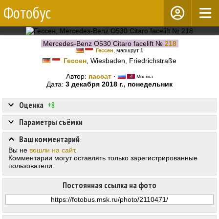
Фотобус
Mercedes-Benz O530 Citaro facelift №
218
Гессен
, маршрут
1
Гессен
, Wiesbaden, Friedrichstraße
Автор:
пассат
·
Москва
Дата:
3 декабря 2018 г., понедельник
Оценка
+8
Параметры съёмки
Ваш комментарий
Вы не
вошли на сайт
.
Комментарии могут оставлять только зарегистрированные
пользователи.
Постоянная ссылка на фото