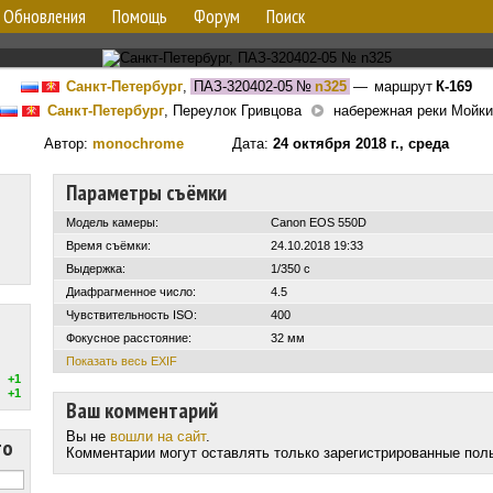
Обновления
Помощь
Форум
Поиск
Санкт-Петербург
,
ПАЗ-320402-05
№
n325
— маршрут
К-169
Санкт-Петербург
, Переулок Гривцова
набережная реки Мойки
Автор:
monochrome
Дата:
24 октября 2018 г., среда
Параметры съёмки
Модель камеры:
Canon EOS 550D
Время съёмки:
24.10.2018 19:33
Выдержка:
1/350 с
Диафрагменное число:
4.5
Чувствительность ISO:
400
Фокусное расстояние:
32 мм
Показать весь EXIF
+1
+1
Ваш комментарий
Вы не
вошли на сайт
.
то
Комментарии могут оставлять только зарегистрированные пол