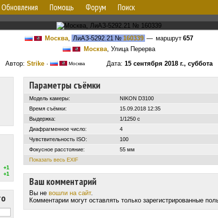
Обновления
Помощь
Форум
Поиск
Москва
,
ЛиАЗ-5292.21
№
160339
— маршрут
657
Москва
, Улица Перерва
Автор:
Strike
·
Дата:
15 сентября 2018 г., суббота
Москва
Параметры съёмки
Модель камеры:
NIKON D3100
Время съёмки:
15.09.2018 12:35
Выдержка:
1/1250 с
Диафрагменное число:
4
Чувствительность ISO:
100
Фокусное расстояние:
55 мм
Показать весь EXIF
+1
+1
Ваш комментарий
Вы не
вошли на сайт
.
то
Комментарии могут оставлять только зарегистрированные пол