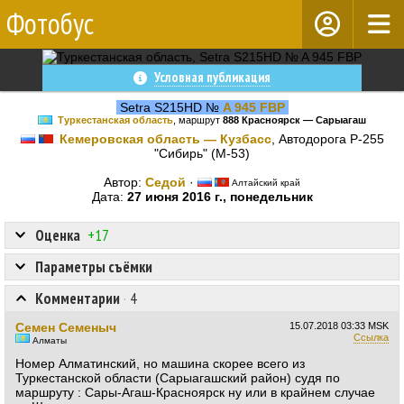
Фотобус
Условная публикация
Setra S215HD №
A 945 FBP
Туркестанская область
, маршрут
888 Красноярск — Сарыагаш
Кемеровская область — Кузбасс
, Автодорога Р-255
"Сибирь" (М-53)
Автор:
Cедой
·
Алтайский край
Дата:
27 июня 2016 г., понедельник
Оценка
+17
Параметры съёмки
Комментарии
·
4
Семен Семеныч
15.07.2018
03:33 MSK
Ссылка
Алматы
Номер Алматинский, но машина скорее всего из
Туркестанской области (Сарыагашский район) судя по
маршруту : Сары-Агаш-Красноярск ну или в крайнем случае