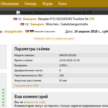
Обновления
Помощь
Форум
Поиск
Бавария
,
Neoplan P21 N2216SHD Tourliner
№
176
Бавария
, München, Gabelsbergerstraße
ор:
straightcelle
·
Дата:
14 апреля 2018 г., су
Нижняя Саксония
Показать место съёмки на карте
Параметры съёмки
Модель камеры:
NIKON D5100
Время съёмки:
14.04.2018 12:19
Выдержка:
1/250 с
Диафрагменное число:
8
Чувствительность ISO:
100
Фокусное расстояние:
62 мм
Показать весь EXIF
+1
+1
Ваш комментарий
+1
+1
Вы не
вошли на сайт
.
+1
+1
Комментарии могут оставлять только зарегистрированные пол