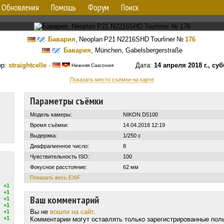
Обновления
Помощь
Форум
Поиск
Бавария
,
Neoplan P21 N2216SHD Tourliner
№
176
Бавария
, München, Gabelsbergerstraße
ор:
straightcelle
·
Дата:
14 апреля 2018 г., су
Нижняя Саксония
Показать место съёмки на карте
Параметры съёмки
Модель камеры:
NIKON D5100
Время съёмки:
14.04.2018 12:19
Выдержка:
1/250 с
Диафрагменное число:
8
Чувствительность ISO:
100
Фокусное расстояние:
62 мм
Показать весь EXIF
+1
+1
Ваш комментарий
+1
+1
Вы не
вошли на сайт
.
+1
+1
Комментарии могут оставлять только зарегистрированные пол