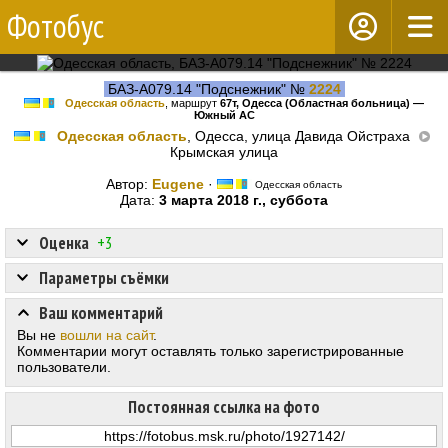
Фотобус
БАЗ-А079.14 "Подснежник" №
2224
Одесская область
, маршрут
67т, Одесса (Областная больница) —
Южный АС
Одесская область
, Одесса, улица Давида Ойстраха
Крымская улица
Автор:
Eugene
·
Одесская область
Дата:
3 марта 2018 г., суббота
Оценка
+3
Параметры съёмки
Ваш комментарий
Вы не
вошли на сайт
.
Комментарии могут оставлять только зарегистрированные
пользователи.
Постоянная ссылка на фото