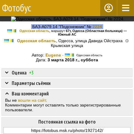
Фотобус
БАЗ-А079.14 "Подснежник" №
2224
Одесская область
, маршрут
67т, Одесса (Областная больница) —
Южный АС
Одесская область
, Одесса, улица Давида Ойстраха
Крымская улица
Автор:
Eugene
·
Одесская область
Дата:
3 марта 2018 г., суббота
Оценка
+3
Параметры съёмки
Ваш комментарий
Вы не
вошли на сайт
.
Комментарии могут оставлять только зарегистрированные
пользователи.
Постоянная ссылка на фото