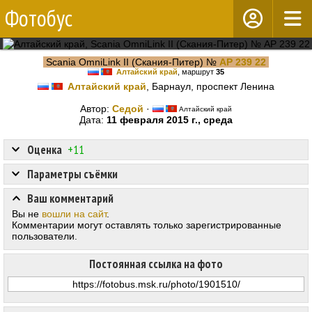
Фотобус
Scania OmniLink II (Скания-Питер) №
АР 239 22
Алтайский край
, маршрут
35
Алтайский край
, Барнаул, проспект Ленина
Автор:
Cедой
·
Алтайский край
Дата:
11 февраля 2015 г., среда
Оценка
+11
Параметры съёмки
Ваш комментарий
Вы не
вошли на сайт
.
Комментарии могут оставлять только зарегистрированные
пользователи.
Постоянная ссылка на фото