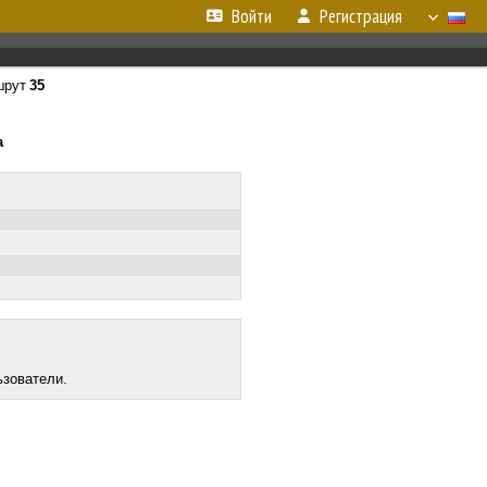
Войти
Регистрация
шрут
35
а
ьзователи.