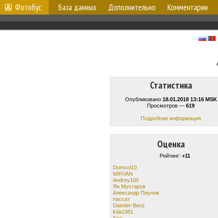
Фотобус
База данных
Дополнительно
Комментарии
Статистика
Опубликовано
18.01.2018 13:16 MSK
Просмотров —
619
Подробная информация
Оценка
Рейтинг:
+11
Domcol10
MIRVAN
Andrey100
Ян Мухтаров
Александр Пиунов
пассат
Daimler-Benz
kda1981
Serj