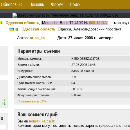
Обновления
Помощь
Форум
Поиск
Одесская область
,
Mercedes-Benz T1 410D
№
008-12 ОА
— маршру
Одесская область
, Одесса, Александровский проспект
Автор:
ariss_ka
Дата:
27 июля 2006 г., четверг
Параметры съёмки
Модель камеры:
X450,D535Z,C370Z
Время съёмки:
27.07.2006 11:48
Выдержка:
8384/1000000 с
Диафрагменное число:
2.9
Чувствительность ISO:
64
Компенсация экспозиции:
–0.3 EV
Фокусное расстояние:
5.8 мм
+1
Показать весь EXIF
+1
Ваш комментарий
то
Вы не
вошли на сайт
.
Комментарии могут оставлять только зарегистрированные пол