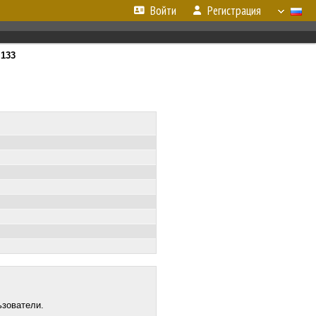
Войти
Регистрация
т
133
ьзователи.