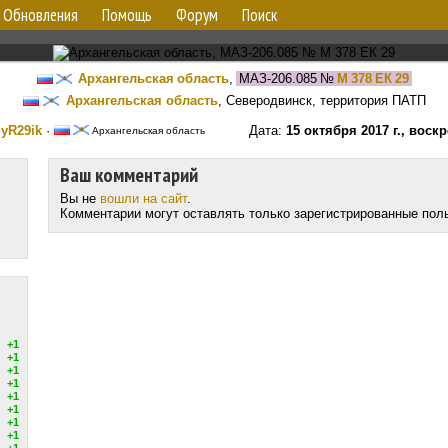
Обновления
Помощь
Форум
Поиск
Архангельская область
,
МАЗ-206.085
№
М 378 ЕК 29
Архангельская область
, Северодвинск, территория ПАТП
:
yR29ik
·
Дата:
15 октября 2017 г., воск
Архангельская область
Ваш комментарий
Вы не
вошли на сайт
.
Комментарии могут оставлять только зарегистрированные пол
+1
+1
+1
+1
+1
+1
+1
+1
+1