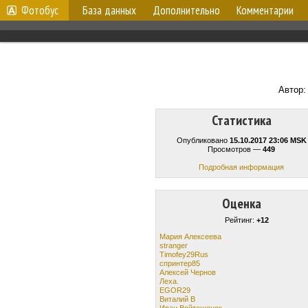
Фотобус
База данных
Дополнительно
Комментарии
Автор
Статистика
Опубликовано
15.10.2017 23:06 MSK
Просмотров —
449
Подробная информация
Оценка
Рейтинг:
+12
Мария Алексеева
stranger
Timofey29Rus
спринтер85
Алексей Чернов
Леха.
EGOR29
Виталий В
Иван Войтешонок