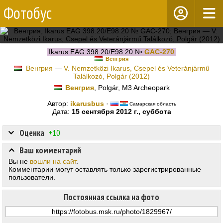
Фотобус
Ikarus EAG 398.20/E98.20 №
GAC-270
Венгрия
Венгрия
—
V. Nemzetközi Ikarus, Csepel és Veteránjármű
Találkozó, Polgár (2012)
Венгрия
, Polgár, M3 Archeopark
Автор:
ikarusbus
·
Самарская область
Дата:
15 сентября 2012 г., суббота
Оценка
+10
Ваш комментарий
Вы не
вошли на сайт
.
Комментарии могут оставлять только зарегистрированные
пользователи.
Постоянная ссылка на фото