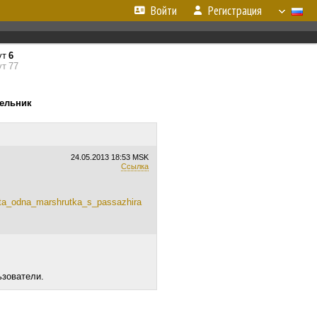
Войти
Регистрация
ут
6
т 77
дельник
24.05.2013
18:53 MSK
Ссылка
rta_odna_marshrutka_s_passazhira
ьзователи.