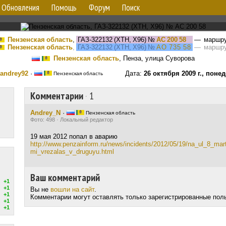
Обновления
Помощь
Форум
Поиск
Пензенская область
,
ГАЗ-322132 (XTH, X96)
№
АС 200 58
— маршр
Пензенская область
,
ГАЗ-322132 (XTH, X96)
№
АО 735 58
— маршру
Пензенская область
, Пенза, улица Суворова
andrey92
·
Дата:
26 октября 2009 г., поне
Пензенская область
Комментарии
·
1
Andrey_N
·
Пензенская область
Фото: 498 · Локальный редактор
19 мая 2012 попал в аварию
http://www.penzainform.ru/news/incidents/2012/05/19/na_ul_8_ma
mi_vrezalas_v_druguyu.html
Ваш комментарий
+1
+1
Вы не
вошли на сайт
.
+1
Комментарии могут оставлять только зарегистрированные пол
+1
+1