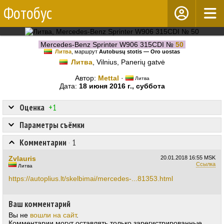
Фотобус
Mercedes-Benz Sprinter W906 315CDI №
50
Литва
, маршрут
Autobusų stotis — Oro uostas
Литва
, Vilnius, Panerių gatvė
Автор:
Mettal
·
Литва
Дата:
18 июня 2016 г., суббота
Оценка
+1
Параметры съёмки
Комментарии
·
1
Zvlauris
20.01.2018
16:55 MSK
Ссылка
Литва
https://autoplius.lt/skelbimai/mercedes-...81353.html
Ваш комментарий
Вы не
вошли на сайт
.
Комментарии могут оставлять только зарегистрированные