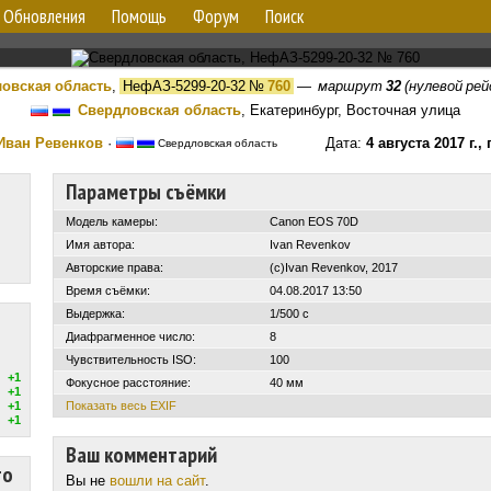
Обновления
Помощь
Форум
Поиск
овская область
,
НефАЗ-5299-20-32
№
760
—
маршрут
32
(нулевой рей
Свердловская область
, Екатеринбург, Восточная улица
Иван Ревенков
·
Дата:
4 августа 2017 г.,
Свердловская область
Параметры съёмки
Модель камеры:
Canon EOS 70D
Имя автора:
Ivan Revenkov
Авторские права:
(c)Ivan Revenkov, 2017
Время съёмки:
04.08.2017 13:50
Выдержка:
1/500 с
Диафрагменное число:
8
Чувствительность ISO:
100
+1
Фокусное расстояние:
40 мм
+1
+1
Показать весь EXIF
+1
Ваш комментарий
то
Вы не
вошли на сайт
.