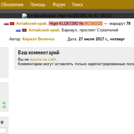
Обновления
Помощь
Форум
Поиск
Алтайский край
,
Higer KLQ6728G
№
АС 563 22
— маршрут
78
Алтайский край
, Барнаул, проспект Строителей
Автор:
Кирилл Величко
Дата:
27 июля 2017 г., четверг
Ваш комментарий
Вы не
вошли на сайт
.
Комментарии могут оставлять только зарегистрированные пол
+1
+1
то