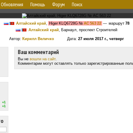
Обновления
Помощь
Форум
Поиск
Алтайский край
,
Higer KLQ6728G
№
АС 563 22
— маршрут
78
Алтайский край
, Барнаул, проспект Строителей
Автор:
Кирилл Величко
Дата:
27 июля 2017 г., четверг
Ваш комментарий
Вы не
вошли на сайт
.
Комментарии могут оставлять только зарегистрированные пол
+1
+1
то