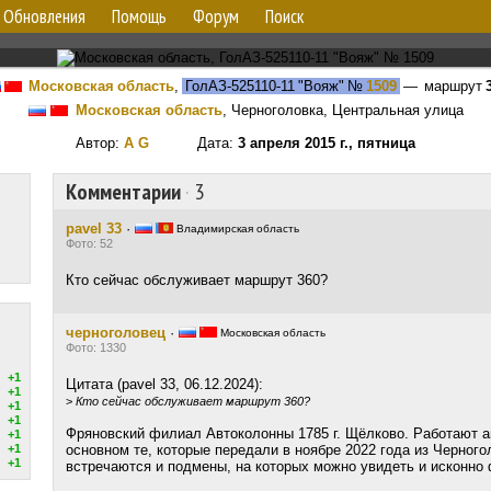
Обновления
Помощь
Форум
Поиск
Московская область
,
ГолАЗ-525110-11 "Вояж"
№
1509
— маршрут
Московская область
, Черноголовка, Центральная улица
Автор:
A G
Дата:
3 апреля 2015 г., пятница
Комментарии
·
3
pavel 33
·
Владимирская область
Фото: 52
Кто сейчас обслуживает маршрут 360?
черноголовец
·
Московская область
Фото: 1330
+1
Цитата (pavel 33, 06.12.2024):
+1
>
Кто сейчас обслуживает маршрут 360?
+1
+1
Фряновский филиал Автоколонны 1785 г. Щёлково. Работают а
+1
+1
основном те, которые передали в ноябре 2022 года из Черного
+1
встречаются и подмены, на которых можно увидеть и исконно