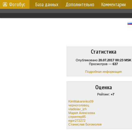
Фотобус
База данных
Дополнительно
Комментарии
Статистика
Опубликовано
20.07.2017 00:23 MSK
Просмотров —
637
Подробная информация
Оценка
Рейтинг:
+7
KimMakarenko09
черноголовец
vladislav_izh
Мария Алексеева
спринтер85
egor272272
Станислав Богомолов