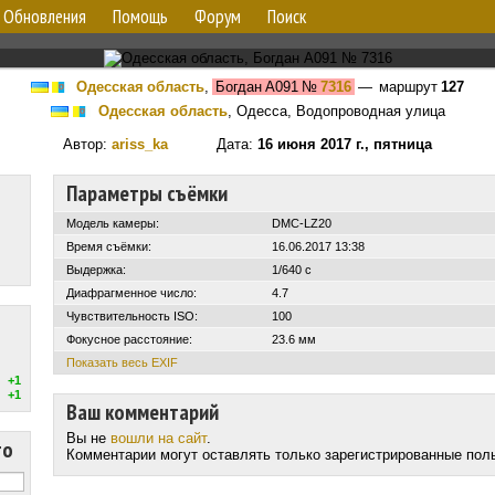
Обновления
Помощь
Форум
Поиск
Одесская область
,
Богдан А091
№
7316
— маршрут
127
Одесская область
, Одесса, Водопроводная улица
Автор:
ariss_ka
Дата:
16 июня 2017 г., пятница
Параметры съёмки
Модель камеры:
DMC-LZ20
Время съёмки:
16.06.2017 13:38
Выдержка:
1/640 с
Диафрагменное число:
4.7
Чувствительность ISO:
100
Фокусное расстояние:
23.6 мм
Показать весь EXIF
+1
+1
Ваш комментарий
Вы не
вошли на сайт
.
то
Комментарии могут оставлять только зарегистрированные пол