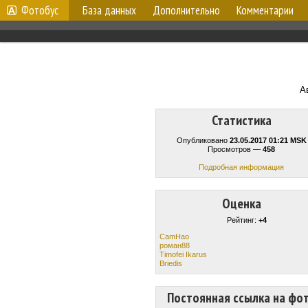
Фотобус
База данных
Дополнительно
Комментарии
А
Статистика
Опубликовано
23.05.2017 01:21 MSK
Просмотров —
458
Подробная информация
Оценка
Рейтинг:
+4
CamHao
роман88
Timofei Ikarus
Briedis
Постоянная ссылка на фо