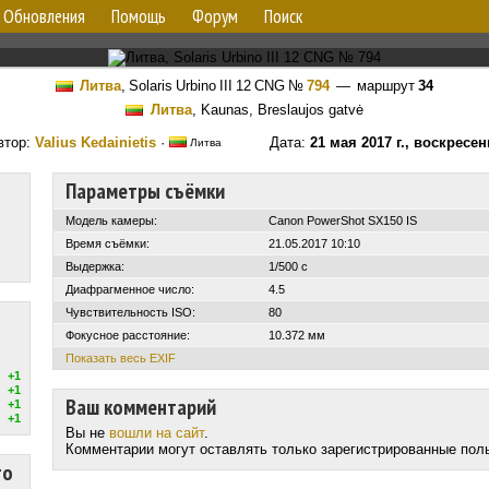
Обновления
Помощь
Форум
Поиск
Литва
,
Solaris Urbino III 12 CNG
№
794
— маршрут
34
Литва
, Kaunas, Breslaujos gatvė
втор:
Valius Kedainietis
·
Дата:
21 мая 2017 г., воскресен
Литва
Параметры съёмки
Модель камеры:
Canon PowerShot SX150 IS
Время съёмки:
21.05.2017 10:10
Выдержка:
1/500 с
Диафрагменное число:
4.5
Чувствительность ISO:
80
Фокусное расстояние:
10.372 мм
Показать весь EXIF
+1
+1
Ваш комментарий
+1
+1
Вы не
вошли на сайт
.
Комментарии могут оставлять только зарегистрированные пол
то