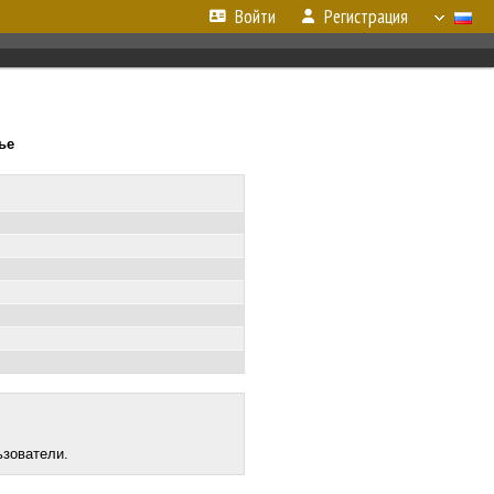
Войти
Регистрация
ье
ьзователи.