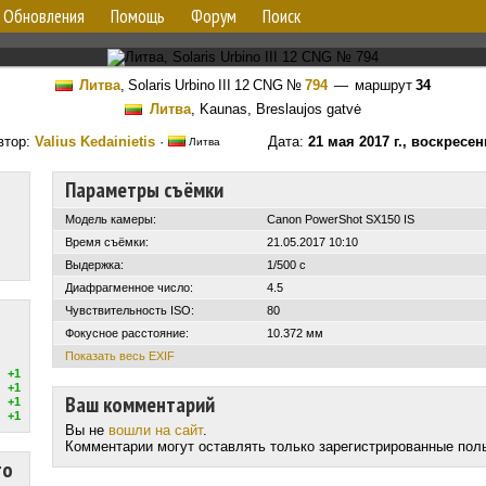
Обновления
Помощь
Форум
Поиск
Литва
,
Solaris Urbino III 12 CNG
№
794
— маршрут
34
Литва
, Kaunas, Breslaujos gatvė
втор:
Valius Kedainietis
·
Дата:
21 мая 2017 г., воскресен
Литва
Параметры съёмки
Модель камеры:
Canon PowerShot SX150 IS
Время съёмки:
21.05.2017 10:10
Выдержка:
1/500 с
Диафрагменное число:
4.5
Чувствительность ISO:
80
Фокусное расстояние:
10.372 мм
Показать весь EXIF
+1
+1
Ваш комментарий
+1
+1
Вы не
вошли на сайт
.
Комментарии могут оставлять только зарегистрированные пол
то