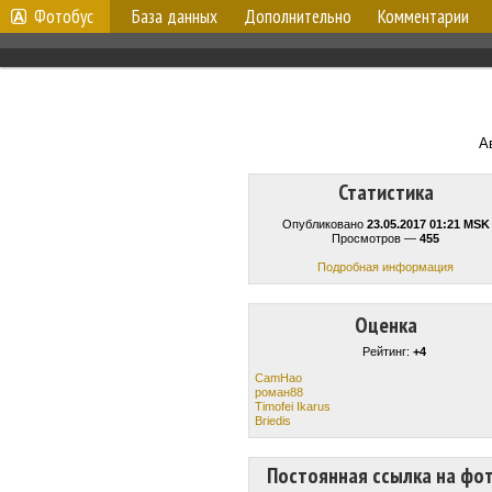
Фотобус
База данных
Дополнительно
Комментарии
А
Статистика
Опубликовано
23.05.2017 01:21 MSK
Просмотров —
455
Подробная информация
Оценка
Рейтинг:
+4
CamHao
роман88
Timofei Ikarus
Briedis
Постоянная ссылка на фо