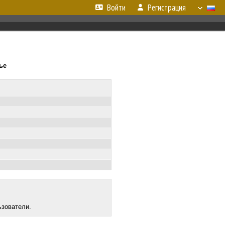
Войти
Регистрация
ье
ьзователи.