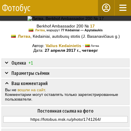
Фотобус
Berkhof Ambassador 200 №
17
Литва
, маршрут
77 Kėdainiai — Apytalaukis
Литва
, Kėdainiai, autobusų stotis (J. Basanavičiaus g.)
Автор:
Valius Kedainietis
·
Литва
Дата:
27 апреля 2017 г., четверг
Оценка
+1
Параметры съёмки
Ваш комментарий
Вы не
вошли на сайт
.
Комментарии могут оставлять только зарегистрированные
пользователи.
Постоянная ссылка на фото