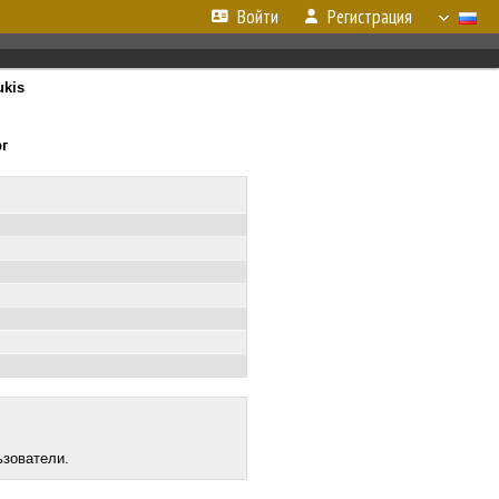
Войти
Регистрация
ukis
рг
ьзователи.