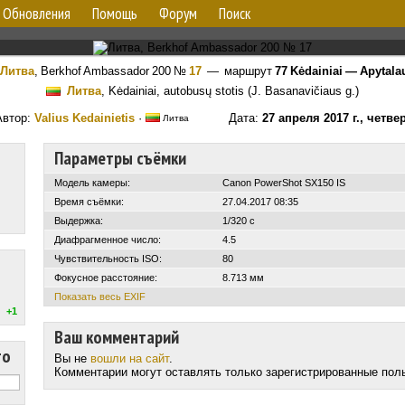
Обновления
Помощь
Форум
Поиск
Литва
,
Berkhof Ambassador 200
№
17
— маршрут
77 Kėdainiai — Apytala
Литва
, Kėdainiai, autobusų stotis (J. Basanavičiaus g.)
Автор:
Valius Kedainietis
·
Дата:
27 апреля 2017 г., четве
Литва
Параметры съёмки
Модель камеры:
Canon PowerShot SX150 IS
Время съёмки:
27.04.2017 08:35
Выдержка:
1/320 с
Диафрагменное число:
4.5
Чувствительность ISO:
80
Фокусное расстояние:
8.713 мм
Показать весь EXIF
+1
Ваш комментарий
то
Вы не
вошли на сайт
.
Комментарии могут оставлять только зарегистрированные пол