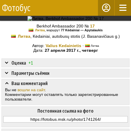
Фотобус
Berkhof Ambassador 200 №
17
Литва
, маршрут
77 Kėdainiai — Apytalaukis
Литва
, Kėdainiai, autobusų stotis (J. Basanavičiaus g.)
Автор:
Valius Kedainietis
·
Литва
Дата:
27 апреля 2017 г., четверг
Оценка
+1
Параметры съёмки
Ваш комментарий
Вы не
вошли на сайт
.
Комментарии могут оставлять только зарегистрированные
пользователи.
Постоянная ссылка на фото