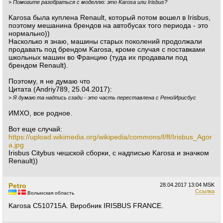
>
Помогите разобраться с моделлю: это Karosa или Irisbus?
Karosa была куплена Renault, который потом вошел в Irisbus,
поэтому мешанина брендов на автобусах того периода - это
нормально))
Насколько я знаю, машины старых поколений продолжали
продавать под брендом Karosa, кроме случая с поставками
школьных машин во Францию (туда их продавали под
брендом Renault).
Поэтому, я не думаю что
Цитата (Andriy789, 25.04.2017):
>
Я думаю та надпись сзади - это часть переставлена с Рено/Ирисбус
ИМХО, все родное.
Вот еще случай:
https://upload.wikimedia.org/wikipedia/commons/f/ff/Irisbus_Agor
a.jpg
Irisbus Citybus чешской сборки, с надписью Karosa и значком
Renault))
Petro
28.04.2017
13:04 MSK
Ссылка
Волынская область
Karosa C510715A. Виробник IRISBUS FRANCE.