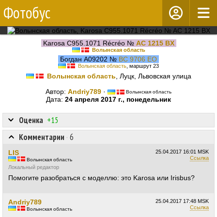
Фотобус
Karosa C955.1071 Récréo №
AC 1215 BX
Волынская область
Богдан А09202 №
BC 9706 EO
Волынская область
, маршрут 23
Волынская область
, Луцк, Львовская улица
Автор:
Andriy789
·
Волынская область
Дата:
24 апреля 2017 г., понедельник
Оценка
+15
Комментарии
·
6
LIS
25.04.2017
16:01 MSK
Ссылка
Волынская область
Локальный редактор
Помогите разобраться с моделлю: это Karosa или Irisbus?
Andriy789
25.04.2017
17:48 MSK
Ссылка
Волынская область