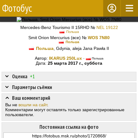
Фотобус
Mercedes-Benz Tourismo II 15RHD №
NEL 19122
Польша
Smit Orion Mercurius (все) №
WOS 7N80
Польша
Польша
, Gdynia, aleja Jana Pawła II
Автор:
IKARUS 250Lux
·
Польша
Дата:
25 марта 2017 г., суббота
Оценка
+1
Параметры съёмки
Ваш комментарий
Вы не
вошли на сайт
.
Комментарии могут оставлять только зарегистрированные
пользователи.
Постоянная ссылка на фото