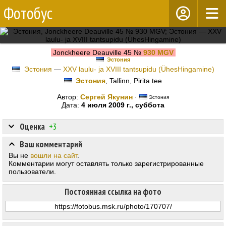
Фотобус
Jonckheere Deauville 45 №
930 MGV
Эстония
Эстония
—
XXV laulu- ja XVIII tantsupidu (ÜhesHingamine)
Эстония
, Tallinn, Pirita tee
Автор:
Сергей Якунин
·
Эстония
Дата:
4 июля 2009 г., суббота
Оценка
+3
Ваш комментарий
Вы не
вошли на сайт
.
Комментарии могут оставлять только зарегистрированные
пользователи.
Постоянная ссылка на фото