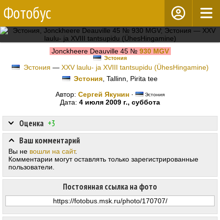
Фотобус
Jonckheere Deauville 45 №
930 MGV
Эстония
Эстония
—
XXV laulu- ja XVIII tantsupidu (ÜhesHingamine)
Эстония
, Tallinn, Pirita tee
Автор:
Сергей Якунин
·
Эстония
Дата:
4 июля 2009 г., суббота
Оценка
+3
Ваш комментарий
Вы не
вошли на сайт
.
Комментарии могут оставлять только зарегистрированные
пользователи.
Постоянная ссылка на фото