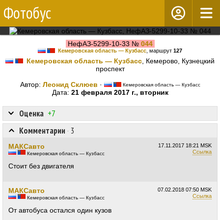
Фотобус
НефАЗ-5299-10-33 №
044
Кемеровская область — Кузбасс
, маршрут
127
Кемеровская область — Кузбасс
, Кемерово, Кузнецкий
проспект
Автор:
Леонид Склюев
·
Кемеровская область — Кузбасс
Дата:
21 февраля 2017 г., вторник
Оценка
+7
Комментарии
·
3
МАКСавто
17.11.2017
18:21 MSK
Ссылка
Кемеровская область — Кузбасс
Стоит без двигателя
МАКСавто
07.02.2018
07:50 MSK
Ссылка
Кемеровская область — Кузбасс
От автобуса остался один кузов