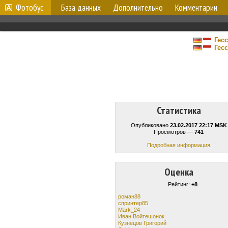
Фотобус
База данных
Дополнительно
Комментарии
Гес
Гес
Статистика
Опубликовано
23.02.2017 22:17 MSK
Просмотров —
741
Подробная информация
Оценка
Рейтинг:
+8
роман88
спринтер85
Mark_24
Иван Войтешонок
Кузнецов Григорий