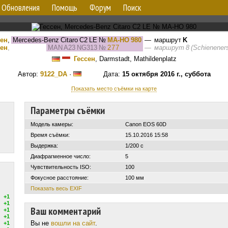
Обновления
Помощь
Форум
Поиск
сен
,
Mercedes-Benz Citaro C2 LE
№
MA-HO 980
— маршрут
K
сен
,
MAN A23 NG313
№
277
—
маршрут 8 (Schieneners
Гессен
, Darmstadt, Mathildenplatz
Автор:
9122_DA
·
Дата:
15 октября 2016 г., суббота
Показать место съёмки на карте
Параметры съёмки
Модель камеры:
Canon EOS 60D
Время съёмки:
15.10.2016 15:58
Выдержка:
1/200 с
Диафрагменное число:
5
Чувствительность ISO:
100
Фокусное расстояние:
100 мм
Показать весь EXIF
+1
+1
Ваш комментарий
+1
+1
Вы не
вошли на сайт
.
+1