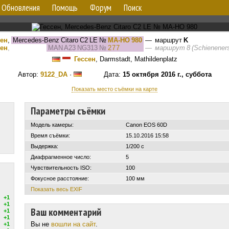
Обновления
Помощь
Форум
Поиск
сен
,
Mercedes-Benz Citaro C2 LE
№
MA-HO 980
— маршрут
K
сен
,
MAN A23 NG313
№
277
—
маршрут 8 (Schieneners
Гессен
, Darmstadt, Mathildenplatz
Автор:
9122_DA
·
Дата:
15 октября 2016 г., суббота
Показать место съёмки на карте
Параметры съёмки
Модель камеры:
Canon EOS 60D
Время съёмки:
15.10.2016 15:58
Выдержка:
1/200 с
Диафрагменное число:
5
Чувствительность ISO:
100
Фокусное расстояние:
100 мм
Показать весь EXIF
+1
+1
Ваш комментарий
+1
+1
Вы не
вошли на сайт
.
+1