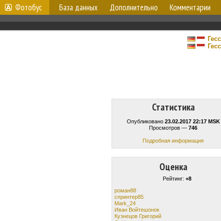
Фотобус
База данных
Дополнительно
Комментарии
Гес
Гес
Статистика
Опубликовано
23.02.2017 22:17 MSK
Просмотров —
746
Подробная информация
Оценка
Рейтинг:
+8
роман88
спринтер85
Mark_24
Иван Войтешонок
Кузнецов Григорий