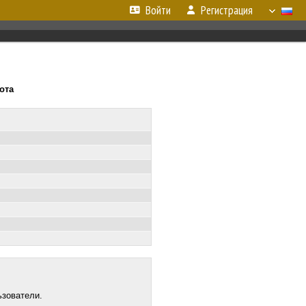
Войти
Регистрация
бота
ьзователи.