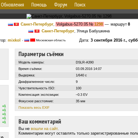
Обновления
Помощь
Форум
Поиск
Санкт-Петербург
,
Volgabus-5270.05
№
1298
— маршрут
8
Санкт-Петербург
, Улица Бабушкина
тор:
mixkol
·
Дата:
3 сентября 2016 г., суб
Московская область
Параметры съёмки
Модель камеры:
DSLR-A390
Время съёмки:
03.09.2016 14:07
Выдержка:
1/640 с
Диафрагменное число:
9
Чувствительность ISO:
100
Компенсация экспозиции:
–0.3 EV
Фокусное расстояние:
35 мм
+1
Показать весь EXIF
+1
+1
+1
Ваш комментарий
+1
Вы не
вошли на сайт
.
Комментарии могут оставлять только зарегистрированные пол
то