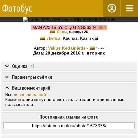
Фотобус
MAN A23 Lion's City G NG363 №
884
Литва
, маршрут
26
Литва
, Kaunas, Kazliškiai
Автор:
Valius Kedainietis
·
Литва
Дата:
20 декабря 2016 г., вторник
Оценка
+1
Параметры съёмки
Ваш комментарий
Вы не
вошли на сайт
.
Комментарии могут оставлять только зарегистрированные
пользователи.
Постоянная ссылка на фото