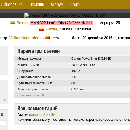
Обновления
Помощь
Форум
Поиск
Литва
,
MAN A23 Lion's City G NG363
№
884
— маршрут
26
Литва
, Kaunas, Kazliškiai
втор:
Valius Kedainietis
·
Дата:
20 декабря 2016 г., вторн
Литва
Параметры съёмки
Модель камеры:
Canon PowerShot SX150 IS
Время съёмки:
20.12.2016 11:58
Выдержка:
1/60 с
Диафрагменное число:
4.5
Чувствительность ISO:
80
Фокусное расстояние:
8.969 мм
Показать весь EXIF
+1
Ваш комментарий
то
Вы не
вошли на сайт
.
Комментарии могут оставлять только зарегистрированные пол