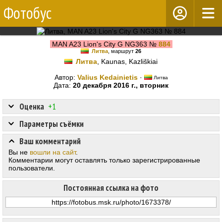
Фотобус
MAN A23 Lion's City G NG363 №
884
Литва
, маршрут
26
Литва
, Kaunas, Kazliškiai
Автор:
Valius Kedainietis
·
Литва
Дата:
20 декабря 2016 г., вторник
Оценка
+1
Параметры съёмки
Ваш комментарий
Вы не
вошли на сайт
.
Комментарии могут оставлять только зарегистрированные
пользователи.
Постоянная ссылка на фото