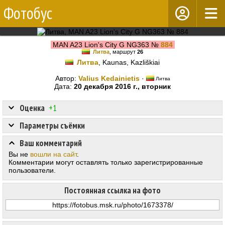
Фотобус
MAN A23 Lion's City G NG363 №
884
Литва
, маршрут
26
Литва
, Kaunas, Kazliškiai
Автор:
Valius Kedainietis
·
Литва
Дата:
20 декабря 2016 г., вторник
Оценка
+1
Параметры съёмки
Ваш комментарий
Вы не
вошли на сайт
.
Комментарии могут оставлять только зарегистрированные
пользователи.
Постоянная ссылка на фото