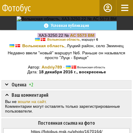
Фотобус
Условная публикация
ХАЗ-3250.22 №
AC 5573 BM
Волынская область
, маршрут
6
Волынская область
, Луцкий район, село Змиинец
Недавно ввели "новый" маршрут №6. Раньше он назывался
просто "Луцк - Брище"
Автор:
Andriy789
·
Волынская область
Дата:
18 декабря 2016 г., воскресенье
Оценка
+2
Ваш комментарий
Вы не
вошли на сайт
.
Комментарии могут оставлять только зарегистрированные
пользователи.
Постоянная ссылка на фото