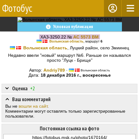
Фотобус
Условная публикация
ХАЗ-3250.22 №
AC 5573 BM
Волынская область
, маршрут
6
Волынская область
, Луцкий район, село Змиинец
Недавно ввели "новый" маршрут №6. Раньше он назывался
просто "Луцк - Брище"
Автор:
Andriy789
·
Волынская область
Дата:
18 декабря 2016 г., воскресенье
Оценка
+2
Ваш комментарий
Вы не
вошли на сайт
.
Комментарии могут оставлять только зарегистрированные
пользователи.
Постоянная ссылка на фото