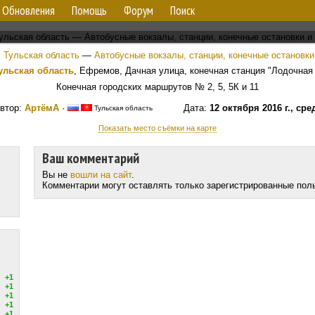
Обновления
Помощь
Форум
Поиск
Тульская область
—
Автобусные вокзалы, станции, конечные остановки
ульская область
, Ефремов, Дачная улица, конечная станция "Лодочная
Конечная городских маршрутов № 2, 5, 5К и 11
втор:
АртёмА
·
Дата:
12 октября 2016 г., сре
Тульская область
Показать место съёмки на карте
Ваш комментарий
Вы не
вошли на сайт
.
Комментарии могут оставлять только зарегистрированные пол
+1
+1
+1
+1
+1