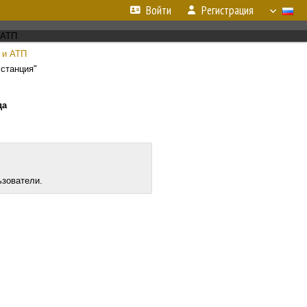
Войти
Регистрация
 и АТП
 станция"
да
ьзователи.