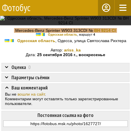
Фотобус
Mercedes-Benz Sprinter W903 313CDI №
BH 9214 CI
Одесская область
, маршрут
4
Одесская область
, Одесса, улица Святослава Рихтера
Автор:
ariss_ka
Дата:
25 сентября 2016 г., воскресенье
Оценка
0
Параметры съёмки
Ваш комментарий
Вы не
вошли на сайт
.
Комментарии могут оставлять только зарегистрированные
пользователи.
Постоянная ссылка на фото