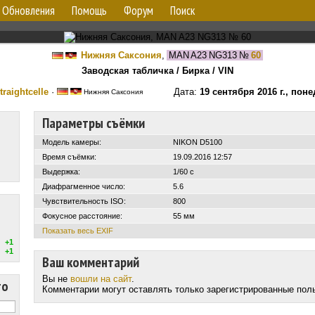
Обновления
Помощь
Форум
Поиск
Нижняя Саксония
,
MAN A23 NG313
№
60
Заводская табличка / Бирка / VIN
traightcelle
·
Дата:
19 сентября 2016 г., пон
Нижняя Саксония
Параметры съёмки
Модель камеры:
NIKON D5100
Время съёмки:
19.09.2016 12:57
Выдержка:
1/60 с
Диафрагменное число:
5.6
Чувствительность ISO:
800
Фокусное расстояние:
55 мм
Показать весь EXIF
+1
+1
Ваш комментарий
Вы не
вошли на сайт
.
то
Комментарии могут оставлять только зарегистрированные пол