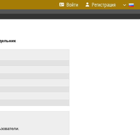
Войти
Регистрация
едельник
ьзователи.